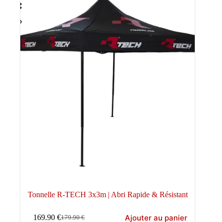
Tonnelle R-TECH 3x3m | Abri Rapide & Résistant
Ajouter au panier
169.90
€
179.90
€
Le
Le