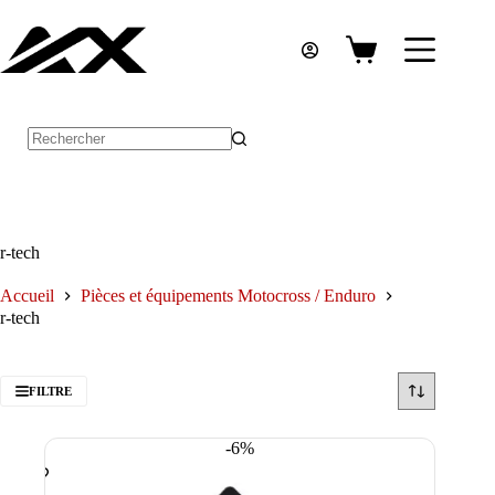
Passer
au
contenu
Panier
d’achat
Aucun
résultat
r-tech
Accueil
Pièces et équipements Motocross / Enduro
r-tech
FILTRE
-6%