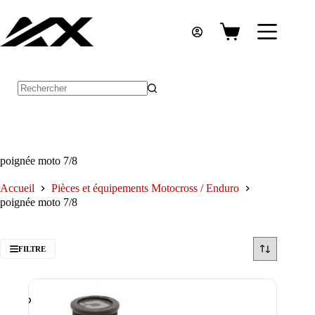
Passer
au
contenu
Panier
d’achat
Aucun
résultat
poignée moto 7/8
Accueil
Pièces et équipements Motocross / Enduro
poignée moto 7/8
FILTRE