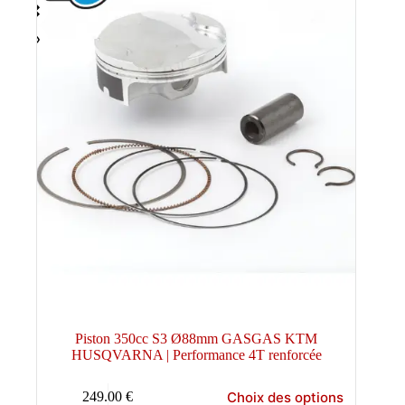
Piston 350cc S3 Ø88mm GASGAS KTM
HUSQVARNA | Performance 4T renforcée
Ce
Choix des options
249.00
€
produit