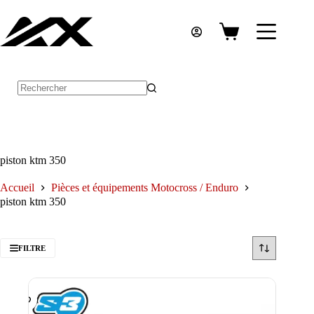
Passer
au
contenu
Panier
d’achat
Aucun
résultat
piston ktm 350
Accueil
Pièces et équipements Motocross / Enduro
piston ktm 350
FILTRE