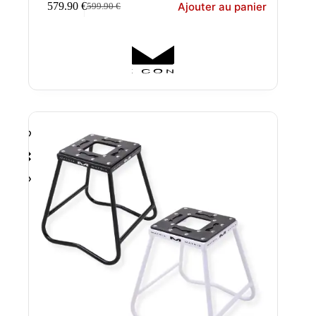
Ajouter au panier
579.90
€
599.90
€
Le
Le
prix
prix
initial
actuel
était :
est :
599.90 €.
579.90 €.