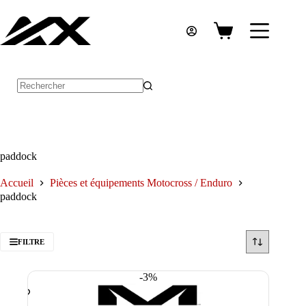
Passer
au
contenu
Panier
d’achat
Aucun
résultat
paddock
Accueil
Pièces et équipements Motocross / Enduro
paddock
FILTRE
-3%