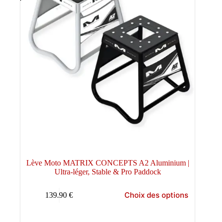
Lève Moto MATRIX CONCEPTS A2 Aluminium |
Ultra-léger, Stable & Pro Paddock
Ce
Choix des options
139.90
€
produit
a
plusieurs