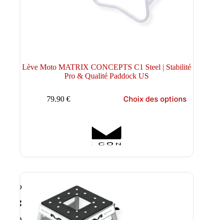
Lève Moto MATRIX CONCEPTS C1 Steel | Stabilité
Pro & Qualité Paddock US
Ce
Choix des options
79.90
€
produit
a
plusieurs
variations.
Les
options
peuvent
être
choisies
sur
la
page
du
produit