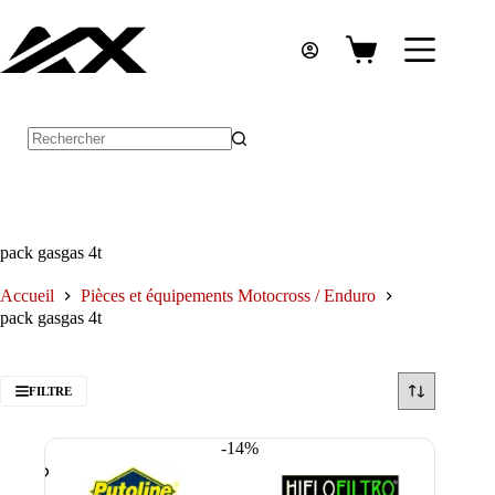
Passer
au
contenu
Panier
d’achat
Aucun
résultat
pack gasgas 4t
Accueil
Pièces et équipements Motocross / Enduro
pack gasgas 4t
FILTRE
-14%