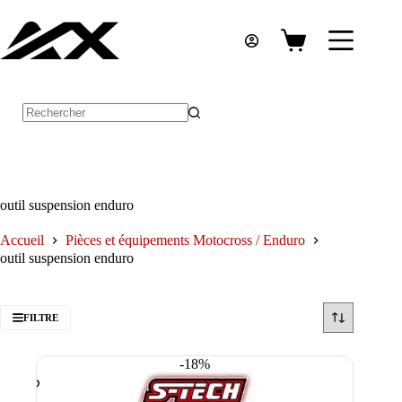
Passer
au
contenu
Panier
d’achat
Aucun
résultat
outil suspension enduro
Accueil
Pièces et équipements Motocross / Enduro
outil suspension enduro
FILTRE
-18%