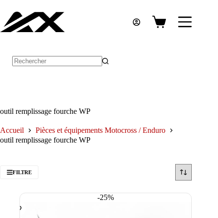
Passer
au
contenu
Panier
d’achat
Aucun
résultat
outil remplissage fourche WP
Accueil
Pièces et équipements Motocross / Enduro
outil remplissage fourche WP
FILTRE
-25%