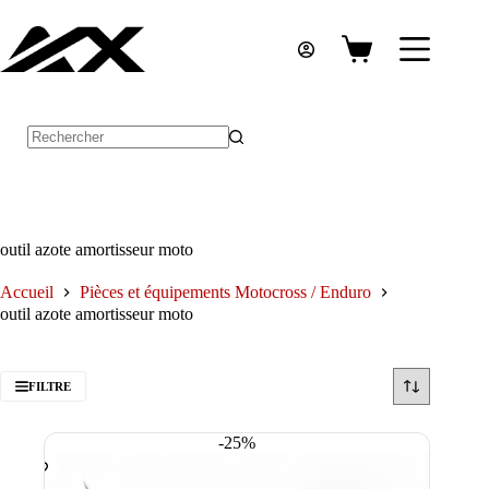
Passer
au
contenu
Panier
d’achat
Aucun
résultat
outil azote amortisseur moto
Accueil
Pièces et équipements Motocross / Enduro
outil azote amortisseur moto
FILTRE
-25%