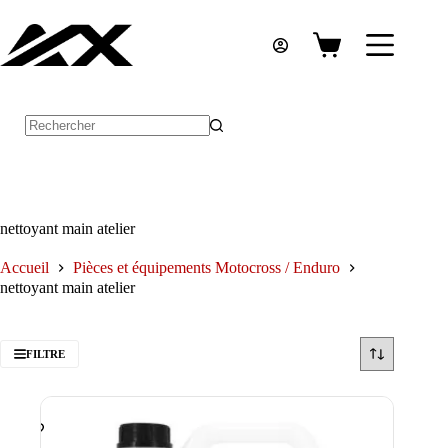
Passer
au
contenu
Panier
d’achat
Aucun
résultat
nettoyant main atelier
Accueil
Pièces et équipements Motocross / Enduro
nettoyant main atelier
FILTRE