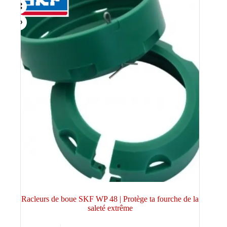
Racleurs de boue SKF WP 48 | Protège ta fourche de la
saleté extrême