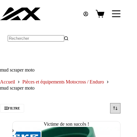
Passer
au
contenu
Panier
d’achat
Aucun
résultat
mud scraper moto
Accueil
Pièces et équipements Motocross / Enduro
mud scraper moto
FILTRE
Victime de son succès !