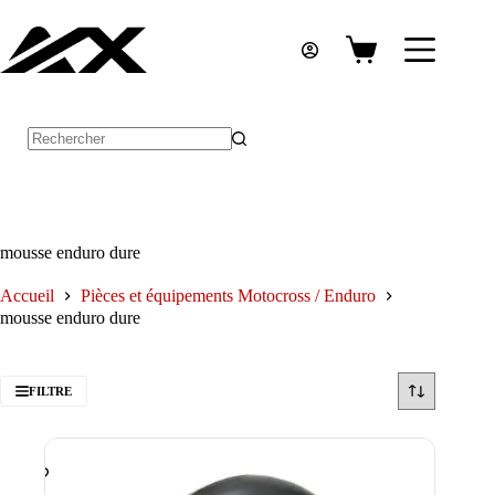
Passer
au
contenu
Panier
d’achat
Aucun
résultat
mousse enduro dure
Accueil
Pièces et équipements Motocross / Enduro
mousse enduro dure
FILTRE