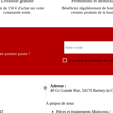
Livraison gratuite
Promotions et déstock
ir de 150 € d'achat sur votre
Bénéficiez régulièrement de bon
commande totale.
certains produits de la bou
re premier panier !
J’accepte la
politique de con
Adresse :
40 Gr Grande Rue, 54170 Barisey-la-C
A propos de nous
4T
Pièces et équipements Motocross /