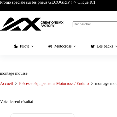
Passer
Promo spéciale sur les pneus GECOGRIP ! -> Clique ICI
au
contenu
Aucun
résultat
Pilote
Motocross
Les packs
montage mousse
Accueil
Pièces et équipements Motocross / Enduro
montage mou
Voici le seul résultat