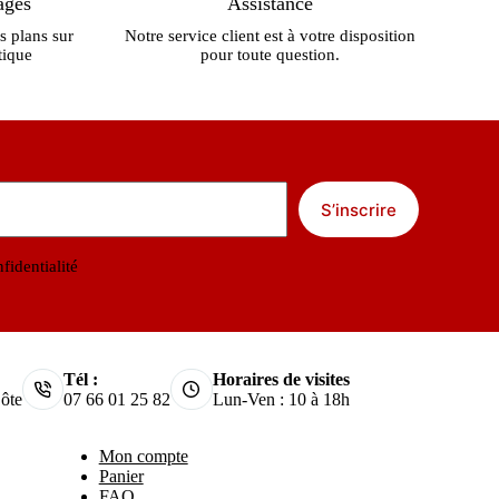
ages
Assistance
s plans sur
Notre service client est à votre disposition
tique
pour toute question.
S’inscrire
fidentialité
Tél :
Horaires de visites
ôte
07 66 01 25 82
Lun-Ven : 10 à 18h
Mon compte
Panier
FAQ