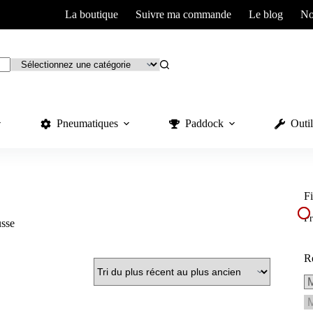
La boutique
Suivre ma commande
Le blog
No
Pneumatiques
Paddock
Outil
Fi
Pr
sse
R