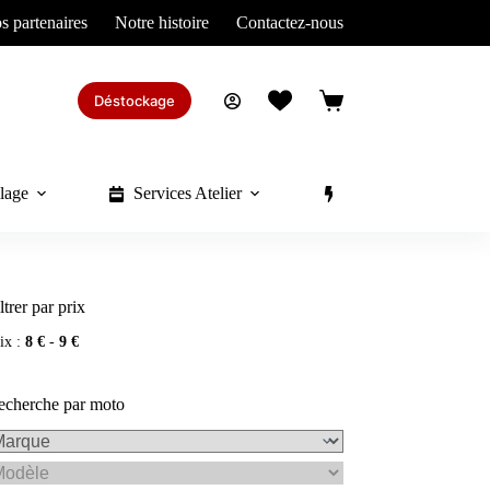
s partenaires
Notre histoire
Contactez-nous
Déstockage
Panier
d’achat
lage
Services Atelier
Divers
ltrer par prix
ix :
8 €
-
9 €
echerche par moto