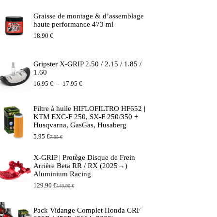
Graisse de montage & d’assemblage
haute performance 473 ml
18.90
€
Gripster X-GRIP 2.50 / 2.15 / 1.85 /
1.60
Plage
16.95
€
–
17.95
€
de
prix :
16.95 €
Filtre à huile HIFLOFILTRO HF652 |
à
KTM EXC-F 250, SX-F 250/350 +
17.95 €
Husqvarna, GasGas, Husaberg
5.95
€
7.95
€
Le
Le
prix
prix
initial
actuel
X-GRIP | Protège Disque de Frein
était :
est :
Arrière Beta RR / RX (2025→)
7.95 €.
5.95 €.
Aluminium Racing
129.90
€
149.90
€
Le
Le
prix
prix
initial
actuel
Pack Vidange Complet Honda CRF
était :
est :