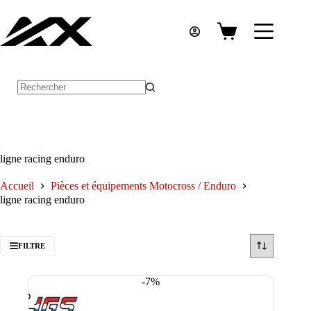
Passer
au
contenu
Panier
d’achat
Aucun
résultat
ligne racing enduro
Accueil
Pièces et équipements Motocross / Enduro
ligne racing enduro
FILTRE
-7%