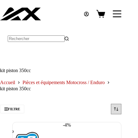
Passer
au
contenu
Panier
d’achat
Aucun
résultat
kit piston 350cc
Accueil
Pièces et équipements Motocross / Enduro
kit piston 350cc
FILTRE
-4%