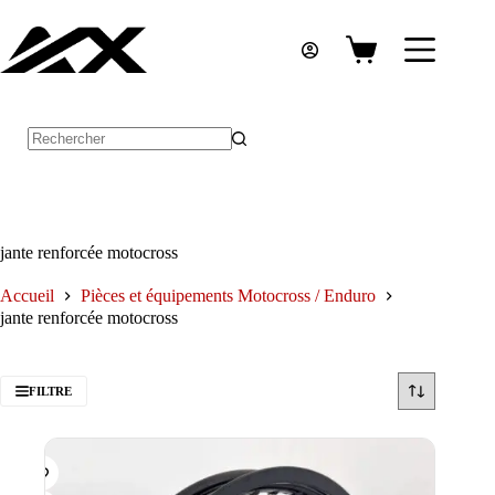
Passer
au
contenu
Panier
d’achat
Aucun
résultat
jante renforcée motocross
Accueil
Pièces et équipements Motocross / Enduro
jante renforcée motocross
FILTRE