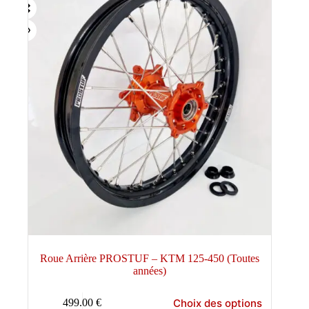
Roue Arrière PROSTUF – KTM 125-450 (Toutes
années)
Ce
Choix des options
499.00
€
produit