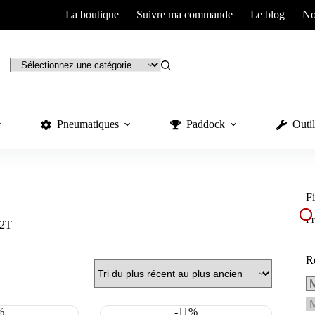
La boutique
Suivre ma commande
Le blog
No
Pneumatiques
Paddock
Outil
Fi
Pr
 2T
R
%
-11%