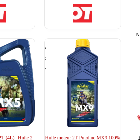
initial
actuel
était :
est :
50.60 €.
44.90 €.
N
(4L) | Huile 2
Huile moteur 2T Putoline MX9 100%