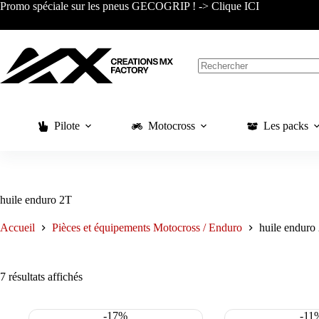
Passer
Promo spéciale sur les pneus GECOGRIP ! -> Clique ICI
au
contenu
Aucun
résultat
Pilote
Motocross
Les packs
huile enduro 2T
Accueil
Pièces et équipements Motocross / Enduro
huile enduro
Trié
7 résultats affichés
du
plus
récent
-17%
-11