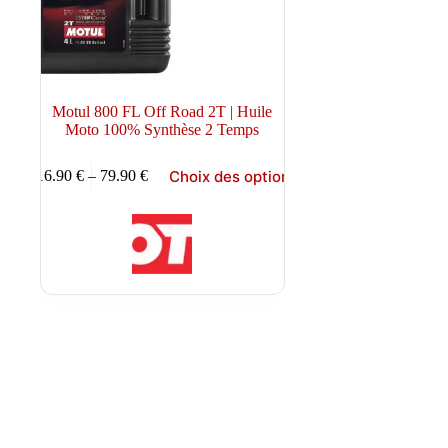
Motul 800 FL Off Road 2T | Huile
Moto 100% Synthèse 2 Temps
Ce
Choix des options
16.90
€
–
79.90
€
produit
Plage
a
de
plusieurs
prix :
variations.
16.90 €
Les
à
options
79.90 €
peuvent
être
choisies
sur
la
page
du
produit