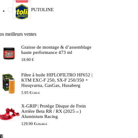
PUTOLINE
os meilleurs ventes
Graisse de montage & d’assemblage
haute performance 473 ml
18.90
€
Filtre à huile HIFLOFILTRO HF652 |
KTM EXC-F 250, SX-F 250/350 +
Husqvarna, GasGas, Husaberg
5.95
€
7.95
€
Le
Le
prix
prix
initial
actuel
X-GRIP | Protège Disque de Frein
était :
est :
Arrière Beta RR / RX (2025→)
7.95 €.
5.95 €.
Aluminium Racing
129.90
€
149.90
€
Le
Le
prix
prix
initial
actuel