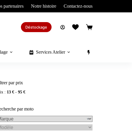
s partenaires
Notre histoire
Contactez-nous
Déstockage
Panier
d’achat
lage
Services Atelier
Divers
ltrer par prix
ix :
13 €
-
95 €
echerche par moto