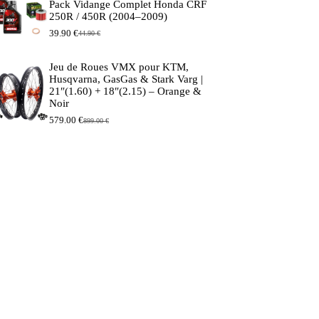
Pack Vidange Complet Honda CRF
était :
est :
250R / 450R (2004–2009)
149.90 €.
129.90 €.
39.90
€
44.90
€
Le
Le
prix
prix
initial
actuel
Jeu de Roues VMX pour KTM,
était :
est :
Husqvarna, GasGas & Stark Varg |
44.90 €.
39.90 €.
21″(1.60) + 18″(2.15) – Orange &
Noir
579.00
€
899.00
€
Le
Le
prix
prix
initial
actuel
était :
est :
899.00 €.
579.00 €.