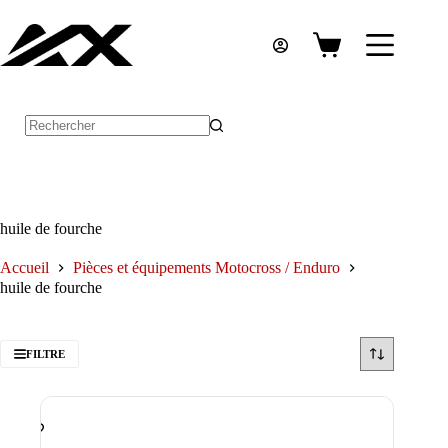
Passer
au
contenu
Panier
d’achat
Aucun
résultat
huile de fourche
Accueil
Pièces et équipements Motocross / Enduro
huile de fourche
FILTRE