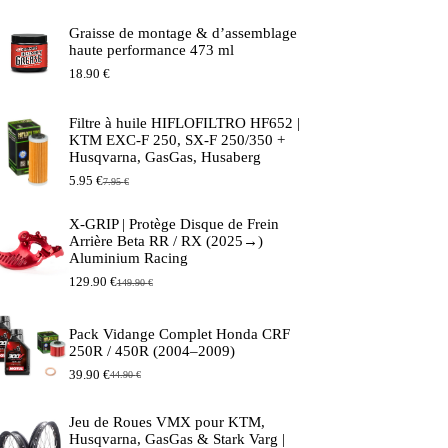
Graisse de montage & d’assemblage
haute performance 473 ml
18.90
€
Filtre à huile HIFLOFILTRO HF652 |
KTM EXC-F 250, SX-F 250/350 +
Husqvarna, GasGas, Husaberg
5.95
€
7.95
€
Le
Le
prix
prix
initial
actuel
X-GRIP | Protège Disque de Frein
était :
est :
Arrière Beta RR / RX (2025→)
7.95 €.
5.95 €.
Aluminium Racing
129.90
€
149.90
€
Le
Le
prix
prix
initial
actuel
Pack Vidange Complet Honda CRF
était :
est :
250R / 450R (2004–2009)
149.90 €.
129.90 €.
39.90
€
44.90
€
Le
Le
prix
prix
initial
actuel
Jeu de Roues VMX pour KTM,
était :
est :
Husqvarna, GasGas & Stark Varg |
44.90 €.
39.90 €.