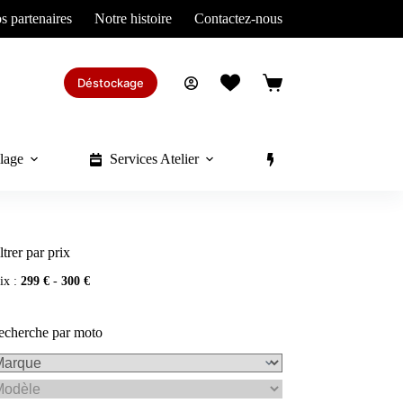
s partenaires
Notre histoire
Contactez-nous
Déstockage
Panier
d’achat
lage
Services Atelier
Divers
ltrer par prix
ix :
299 €
-
300 €
echerche par moto