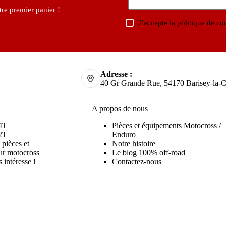
re premier panier !
J’accepte la
politique de con
Adresse :
40 Gr Grande Rue, 54170 Barisey-la-C
A propos de nous
4T
Pièces et équipements Motocross /
2T
Enduro
pièces et
Notre histoire
ur motocross
Le blog 100% off-road
 intéresse !
Contactez-nous