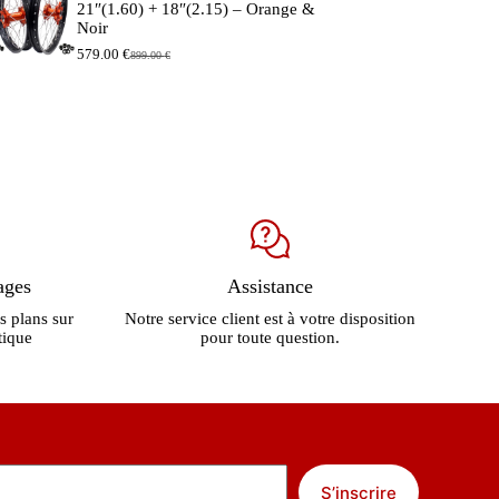
21″(1.60) + 18″(2.15) – Orange &
Noir
579.00
€
899.00
€
Le
Le
prix
prix
initial
actuel
était :
est :
899.00 €.
579.00 €.
ages
Assistance
s plans sur
Notre service client est à votre disposition
tique
pour toute question.
S’inscrire