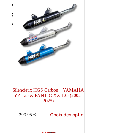
Silencieux HGS Carbon – YAMAHA
YZ 125 & FANTIC XX 125 (2002-
2025)
Ce
Choix des options
299.95
€
produit
a
plusieurs
variations.