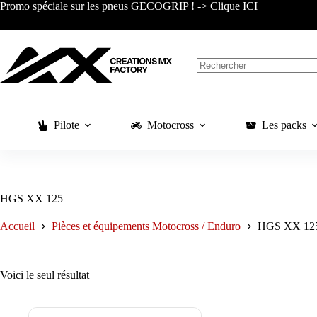
Passer
Promo spéciale sur les pneus GECOGRIP ! -> Clique ICI
au
contenu
Aucun
résultat
Pilote
Motocross
Les packs
HGS XX 125
Accueil
Pièces et équipements Motocross / Enduro
HGS XX 12
Voici le seul résultat