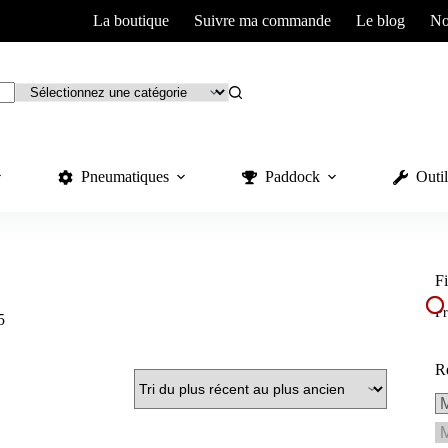
La boutique
Suivre ma commande
Le blog
No
Pneumatiques
Paddock
Outil
Fi
Pr
5
R