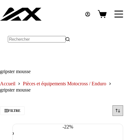
Passer
au
contenu
Panier
d’achat
Aucun
résultat
gripster mousse
Accueil
Pièces et équipements Motocross / Enduro
gripster mousse
FILTRE
-22%