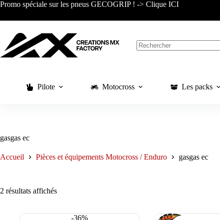
Passer
Promo spéciale sur les pneus GECOGRIP ! -> Clique ICI
au
contenu
Aucun
résultat
Pilote
Motocross
Les packs
gasgas ec
Accueil
Pièces et équipements Motocross / Enduro
gasgas ec
Trié
2 résultats affichés
du
plus
récent
-36%