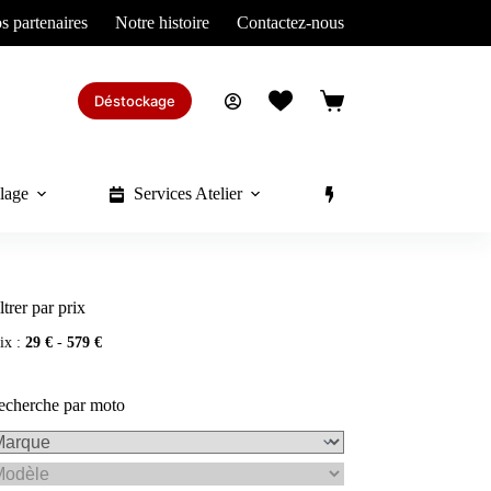
s partenaires
Notre histoire
Contactez-nous
Déstockage
Panier
d’achat
lage
Services Atelier
Divers
ltrer par prix
ix :
29 €
-
579 €
echerche par moto