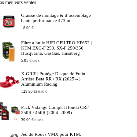
os meilleurs ventes
Graisse de montage & d’assemblage
haute performance 473 ml
18.90
€
Filtre à huile HIFLOFILTRO HF652 |
KTM EXC-F 250, SX-F 250/350 +
Husqvarna, GasGas, Husaberg
5.95
€
7.95
€
Le
Le
prix
prix
initial
actuel
X-GRIP | Protège Disque de Frein
était :
est :
Arrière Beta RR / RX (2025→)
7.95 €.
5.95 €.
Aluminium Racing
129.90
€
149.90
€
Le
Le
prix
prix
initial
actuel
Pack Vidange Complet Honda CRF
était :
est :
250R / 450R (2004–2009)
149.90 €.
129.90 €.
39.90
€
44.90
€
Le
Le
prix
prix
initial
actuel
Jeu de Roues VMX pour KTM,
était :
est :