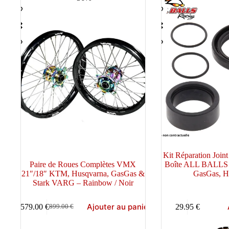
au
plus
ancien
Kit Réparation Joint
Paire de Roues Complètes VMX
Boîte ALL BALLS
21″/18″ KTM, Husqvarna, GasGas &
GasGas, H
Stark VARG – Rainbow / Noir
Ajouter au panier
579.00
€
29.95
€
899.00
€
Le
Le
prix
prix
initial
actuel