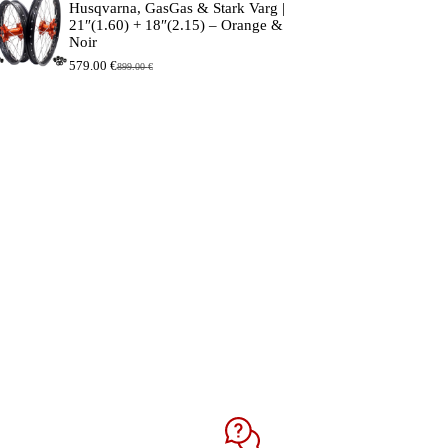
Husqvarna, GasGas & Stark Varg |
44.90 €.
39.90 €.
21″(1.60) + 18″(2.15) – Orange &
Noir
579.00
€
899.00
€
Le
Le
prix
prix
initial
actuel
était :
est :
899.00 €.
579.00 €.