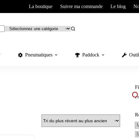
La boutique
Suivre ma commande
Le blog
No
Pneumatiques
Paddock
Outil
Fi
Pr
R