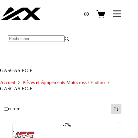
Passer
au
contenu
Panier
d’achat
Aucun
résultat
GASGAS EC-F
Accueil
Pièces et équipements Motocross / Enduro
GASGAS EC-F
FILTRE
-7%