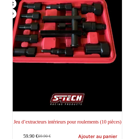
Jeu d’extracteurs intérieurs pour roulements (10 pièces)
Ajouter au panier
59.90
€
69.90
€
Le
Le