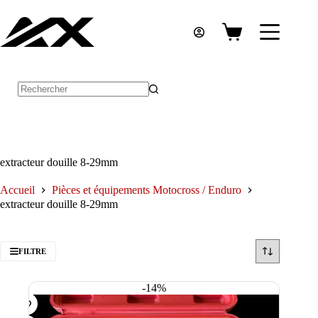
Passer
au
contenu
Panier
d’achat
Aucun
résultat
extracteur douille 8-29mm
Accueil
Pièces et équipements Motocross / Enduro
extracteur douille 8-29mm
FILTRE
-14%