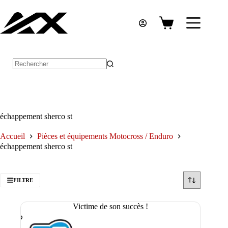
Passer
au
contenu
Panier
d’achat
Aucun
résultat
échappement sherco st
Accueil
Pièces et équipements Motocross / Enduro
échappement sherco st
FILTRE
Victime de son succès !