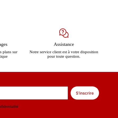
était :
est :
899.00 €.
579.00 €.
ages
Assistance
s plans sur
Notre service client est à votre disposition
tique
pour toute question.
S’inscrire
fidentialité