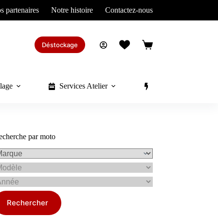
s partenaires
Notre histoire
Contactez-nous
Déstockage
Panier
d’achat
lage
Services Atelier
Divers
echerche par moto
Rechercher