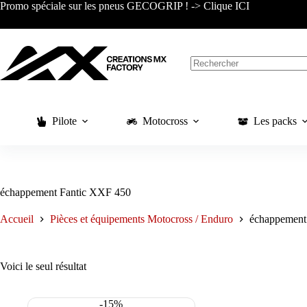
Passer
Promo spéciale sur les pneus GECOGRIP ! -> Clique ICI
au
contenu
Aucun
résultat
Pilote
Motocross
Les packs
échappement Fantic XXF 450
Accueil
Pièces et équipements Motocross / Enduro
échappement
Voici le seul résultat
-15%