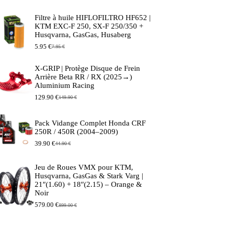
Filtre à huile HIFLOFILTRO HF652 |
KTM EXC-F 250, SX-F 250/350 +
Husqvarna, GasGas, Husaberg
5.95
€
7.95
€
Le
Le
prix
prix
initial
actuel
X-GRIP | Protège Disque de Frein
était :
est :
Arrière Beta RR / RX (2025→)
7.95 €.
5.95 €.
Aluminium Racing
129.90
€
149.90
€
Le
Le
prix
prix
initial
actuel
Pack Vidange Complet Honda CRF
était :
est :
250R / 450R (2004–2009)
149.90 €.
129.90 €.
39.90
€
44.90
€
Le
Le
prix
prix
initial
actuel
Jeu de Roues VMX pour KTM,
était :
est :
Husqvarna, GasGas & Stark Varg |
44.90 €.
39.90 €.
21″(1.60) + 18″(2.15) – Orange &
Noir
579.00
€
899.00
€
Le
Le
prix
prix
initial
actuel