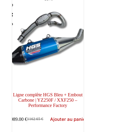
Ligne complète HGS Bleu + Embout
Carbone | YZ250F / XXF250 –
Performance Factory
Ajouter au panier
989.00
€
1162.65
€
Le
Le
prix
prix
initial
actuel