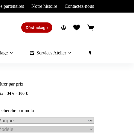
s partenaires
Notre histoire
Contactez-nous
Déstockage
Panier
d’achat
lage
Services Atelier
Divers
ltrer par prix
ix :
34 €
-
100 €
echerche par moto