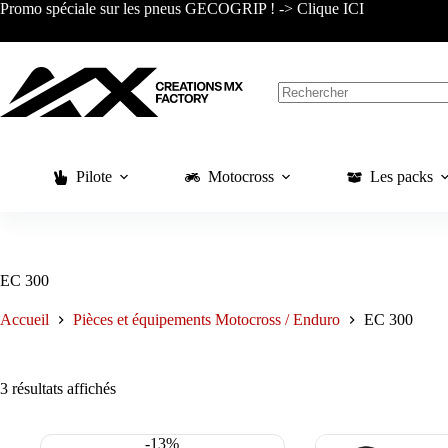
Passer
Promo spéciale sur les pneus GECOGRIP ! -> Clique ICI
au
contenu
Aucun
résultat
Pilote
Motocross
Les packs
EC 300
Accueil
Pièces et équipements Motocross / Enduro
EC 300
Trié
3 résultats affichés
du
plus
récent
-13%