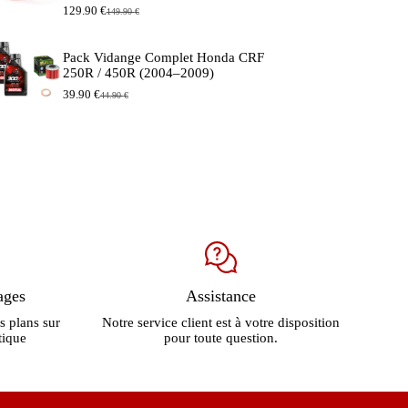
129.90
€
149.90
€
Le
Le
prix
prix
initial
actuel
Pack Vidange Complet Honda CRF
était :
est :
250R / 450R (2004–2009)
149.90 €.
129.90 €.
39.90
€
44.90
€
Le
Le
prix
prix
initial
actuel
était :
est :
44.90 €.
39.90 €.
ages
Assistance
s plans sur
Notre service client est à votre disposition
tique
pour toute question.