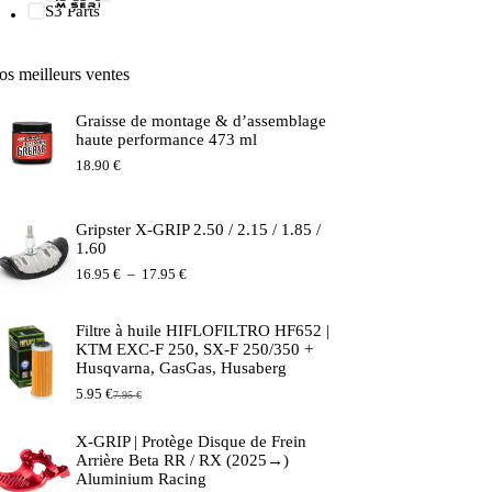
S3 Parts
os meilleurs ventes
Graisse de montage & d’assemblage
haute performance 473 ml
18.90
€
Gripster X-GRIP 2.50 / 2.15 / 1.85 /
1.60
Plage
16.95
€
–
17.95
€
de
prix :
16.95 €
Filtre à huile HIFLOFILTRO HF652 |
à
KTM EXC-F 250, SX-F 250/350 +
17.95 €
Husqvarna, GasGas, Husaberg
5.95
€
7.95
€
Le
Le
prix
prix
initial
actuel
X-GRIP | Protège Disque de Frein
était :
est :
Arrière Beta RR / RX (2025→)
7.95 €.
5.95 €.
Aluminium Racing