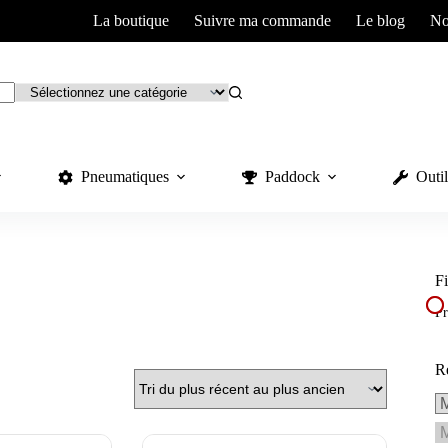
La boutique
Suivre ma commande
Le blog
No
Pneumatiques
Paddock
Outil
Fi
Pr
R