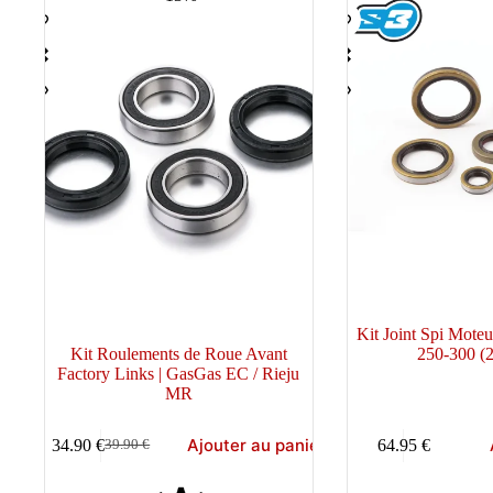
au
plus
ancien
Kit Joint Spi Mot
Kit Roulements de Roue Avant
250-300 (2
Factory Links | GasGas EC / Rieju
MR
Ajouter au panier
34.90
€
64.95
€
39.90
€
Le
Le
prix
prix
initial
actuel