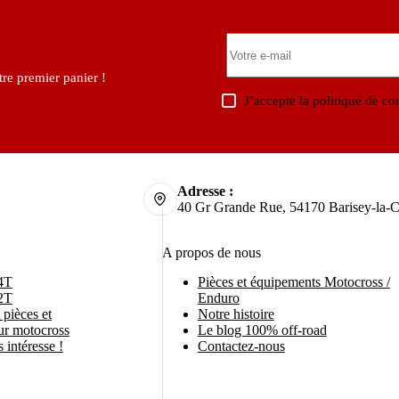
re premier panier !
J’accepte la
politique de con
Adresse :
40 Gr Grande Rue, 54170 Barisey-la-C
A propos de nous
4T
Pièces et équipements Motocross /
2T
Enduro
pièces et
Notre histoire
ur motocross
Le blog 100% off-road
 intéresse !
Contactez-nous