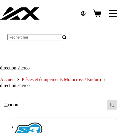
Passer
au
contenu
Panier
d’achat
Aucun
résultat
direction sherco
Accueil
Pièces et équipements Motocross / Enduro
direction sherco
FILTRE