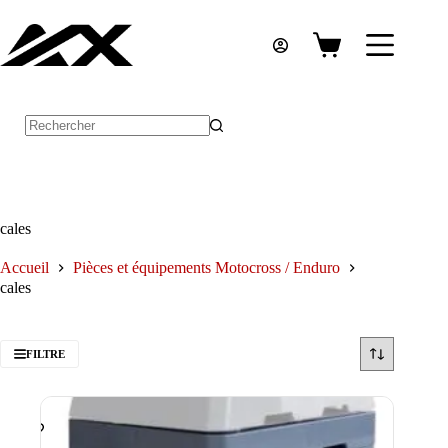
Passer
au
contenu
Panier
d’achat
Aucun
résultat
cales
Accueil
Pièces et équipements Motocross / Enduro
cales
FILTRE