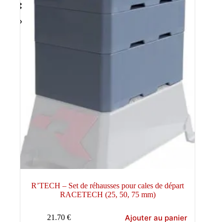
R’TECH – Set de réhausses pour cales de départ
RACETECH (25, 50, 75 mm)
Ajouter au panier
21.70
€