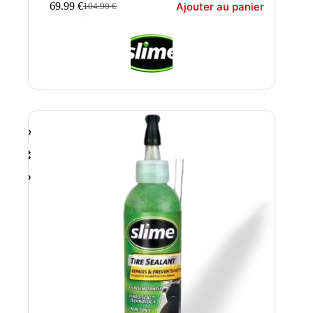
Ajouter au panier
69.99
€
104.90
€
Le
Le
prix
prix
initial
actuel
était :
est :
104.90 €.
69.99 €.