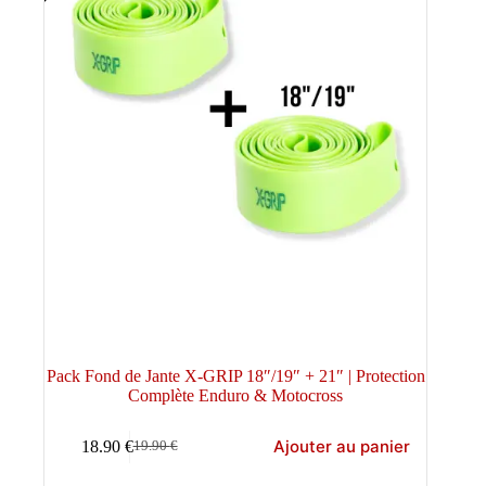
Pack Fond de Jante X-GRIP 18″/19″ + 21″ | Protection
Complète Enduro & Motocross
Ajouter au panier
18.90
€
19.90
€
Le
Le
prix
prix