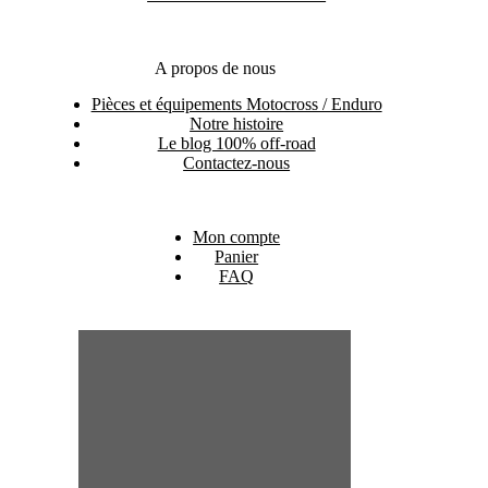
Pneumatiques
Paddock
Outillage
Déstockage
Informations utiles
Normes huile 4T
Normes huile 2T
Guide complet pièces et accessoires pour motocross
Votre avis nous intéresse !
A propos de nous
Pièces et équipements Motocross / Enduro
Notre histoire
Le blog 100% off-road
Contactez-nous