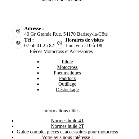
S’inscrire
J’accepte la
politique de confidentialité
Rendez-nous visite ou contactez-nous !
Créations MX Factory
est une boutique en ligne de pièces
Motocross et Enduro, d'accessoires tout-terrain mais c'est aussi
un atelier de création.
Adresse :
40 Gr Grande Rue, 54170 Barisey-la-Côte
Tél :
Horaires de visites
07 66 01 25 82
Lun-Ven : 10 à 18h
Pièces Motocross et Accessoires
Pilote
Motocross