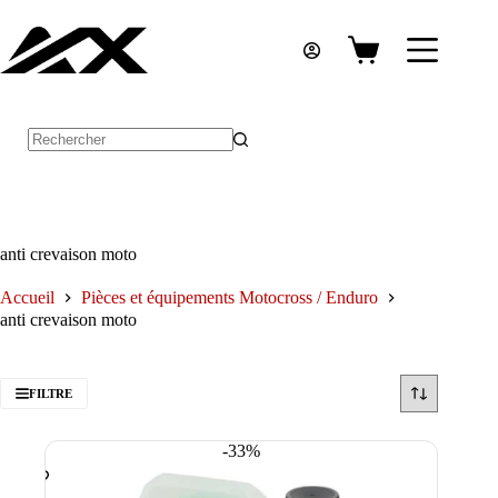
Passer
au
contenu
Panier
d’achat
Aucun
résultat
anti crevaison moto
Accueil
Pièces et équipements Motocross / Enduro
anti crevaison moto
FILTRE
-33%