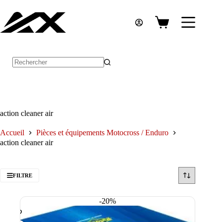
Passer
au
contenu
Panier
d’achat
Aucun
résultat
action cleaner air
Accueil
Pièces et équipements Motocross / Enduro
action cleaner air
FILTRE
-20%