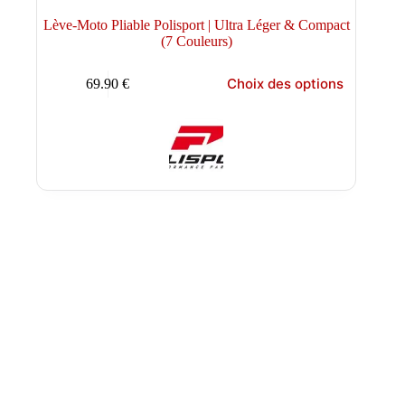
Lève-Moto Pliable Polisport | Ultra Léger & Compact
(7 Couleurs)
Ce
Choix des options
69.90
€
produit
a
plusieurs
variations.
Les
options
peuvent
être
choisies
sur
la
page
du
produit