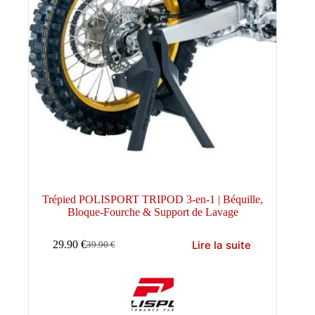
Trépied POLISPORT TRIPOD 3-en-1 | Béquille,
Bloque-Fourche & Support de Lavage
Lire la suite
29.90
€
39.90
€
Le
Le
prix
prix
initial
actuel
était :
est :
39.90 €.
29.90 €.