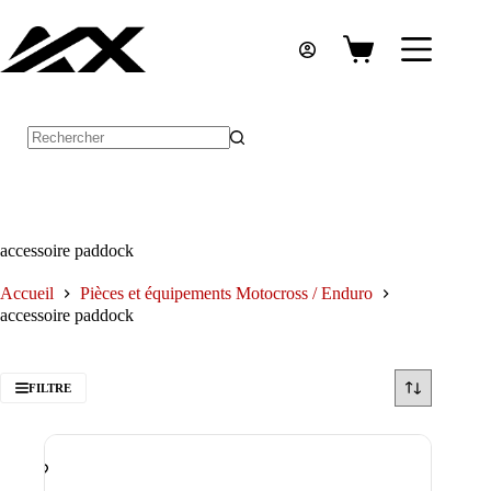
Passer
au
contenu
Panier
d’achat
Aucun
résultat
accessoire paddock
Accueil
Pièces et équipements Motocross / Enduro
accessoire paddock
FILTRE