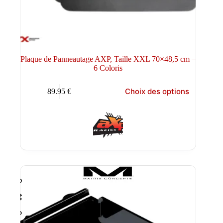
Plaque de Panneautage AXP, Taille XXL 70×48,5 cm –
6 Coloris
Ce
Choix des options
89.95
€
produit
a
plusieurs
variations.
Les
options
peuvent
être
choisies
sur
la
page
du
produit