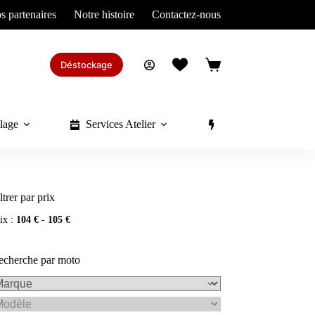
s partenaires
Notre histoire
Contactez-nous
Déstockage
Panier
d’achat
lage
Services Atelier
Divers
ltrer par prix
ix :
104 €
-
105 €
echerche par moto