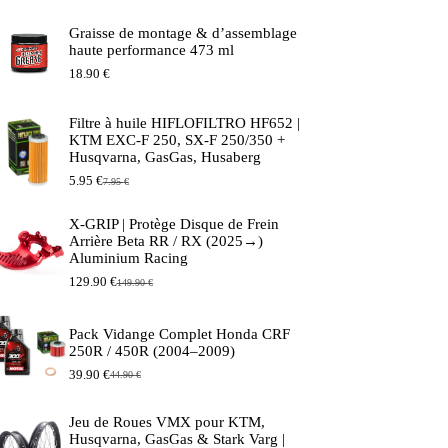
Graisse de montage & d’assemblage
haute performance 473 ml
18.90
€
Filtre à huile HIFLOFILTRO HF652 |
KTM EXC-F 250, SX-F 250/350 +
Husqvarna, GasGas, Husaberg
5.95
€
7.95
€
Le
Le
prix
prix
initial
actuel
X-GRIP | Protège Disque de Frein
était :
est :
Arrière Beta RR / RX (2025→)
7.95 €.
5.95 €.
Aluminium Racing
129.90
€
149.90
€
Le
Le
prix
prix
initial
actuel
Pack Vidange Complet Honda CRF
était :
est :
250R / 450R (2004–2009)
149.90 €.
129.90 €.
39.90
€
44.90
€
Le
Le
prix
prix
initial
actuel
Jeu de Roues VMX pour KTM,
était :
est :
Husqvarna, GasGas & Stark Varg |
44.90 €.
39.90 €.