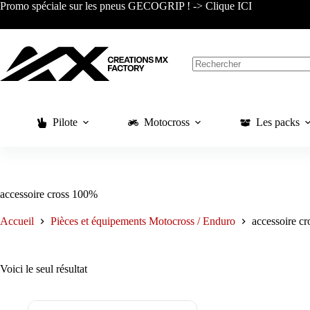
Passer
Promo spéciale sur les pneus GECOGRIP ! -> Clique ICI
au
contenu
Aucun
résultat
Pilote
Motocross
Les packs
accessoire cross 100%
Accueil
Pièces et équipements Motocross / Enduro
accessoire c
Voici le seul résultat