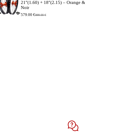
21″(1.60) + 18″(2.15) – Orange &
Noir
579.00
€
899.00
€
Le
Le
prix
prix
initial
actuel
était :
est :
899.00 €.
579.00 €.