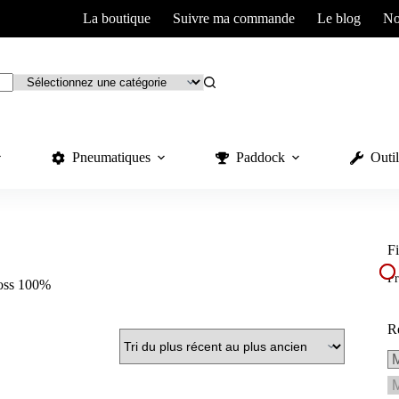
La boutique
Suivre ma commande
Le blog
No
Pneumatiques
Paddock
Outil
Fi
Pr
ross 100%
R