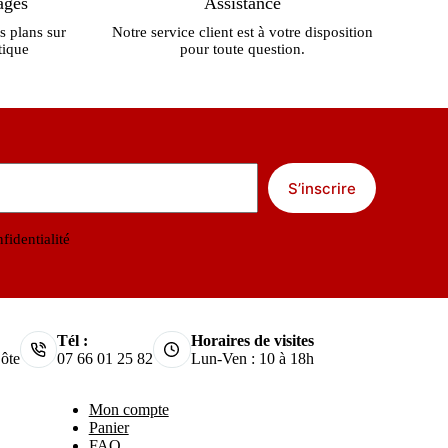
ages
Assistance
s plans sur
Notre service client est à votre disposition
tique
pour toute question.
S’inscrire
fidentialité
Tél :
Horaires de visites
ôte
07 66 01 25 82
Lun-Ven : 10 à 18h
Mon compte
Panier
FAQ