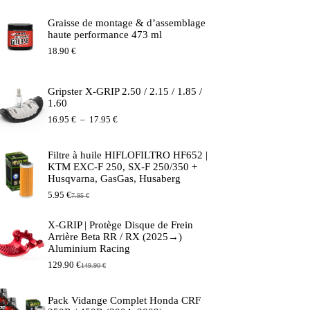
Graisse de montage & d’assemblage
haute performance 473 ml
18.90
€
Gripster X-GRIP 2.50 / 2.15 / 1.85 /
1.60
Plage
16.95
€
–
17.95
€
de
prix :
16.95 €
Filtre à huile HIFLOFILTRO HF652 |
à
KTM EXC-F 250, SX-F 250/350 +
17.95 €
Husqvarna, GasGas, Husaberg
5.95
€
7.95
€
Le
Le
prix
prix
initial
actuel
X-GRIP | Protège Disque de Frein
était :
est :
Arrière Beta RR / RX (2025→)
7.95 €.
5.95 €.
Aluminium Racing
129.90
€
149.90
€
Le
Le
prix
prix
initial
actuel
Pack Vidange Complet Honda CRF
était :
est :