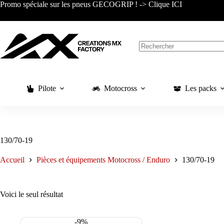
Passer
Promo spéciale sur les pneus GECOGRIP ! -> Clique ICI
au
contenu
Aucun
résultat
Pilote
Motocross
Les packs
130/70-19
Accueil
Pièces et équipements Motocross / Enduro
130/70-19
Voici le seul résultat
-9%