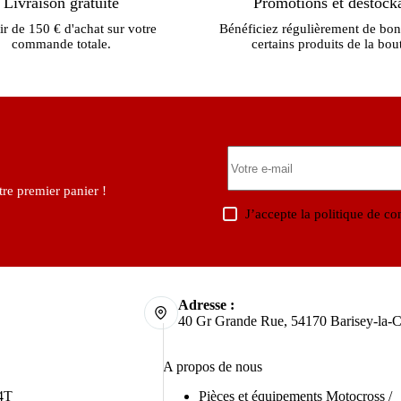
Livraison gratuite
Promotions et déstock
ir de 150 € d'achat sur votre
Bénéficiez régulièrement de bon
commande totale.
certains produits de la bou
re premier panier !
J’accepte la
politique de con
Adresse :
40 Gr Grande Rue, 54170 Barisey-la-C
A propos de nous
4T
Pièces et équipements Motocross /