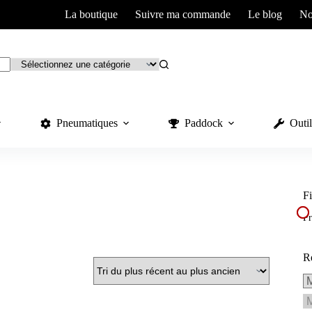
La boutique
Suivre ma commande
Le blog
No
Pneumatiques
Paddock
Outil
Fi
Pr
R