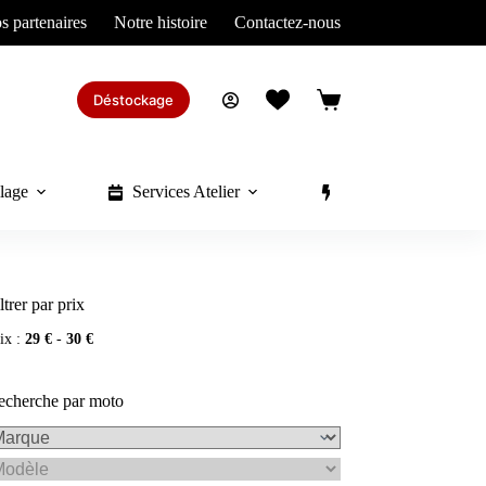
s partenaires
Notre histoire
Contactez-nous
Déstockage
Panier
d’achat
lage
Services Atelier
Divers
ltrer par prix
ix :
29 €
-
30 €
echerche par moto