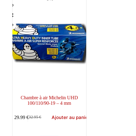
Chambre à air Michelin UHD
100/110/90-19 – 4 mm
Ajouter au panier
29.99
€
32.95
€
Le
Le
prix
prix
initial
actuel
était :
est :