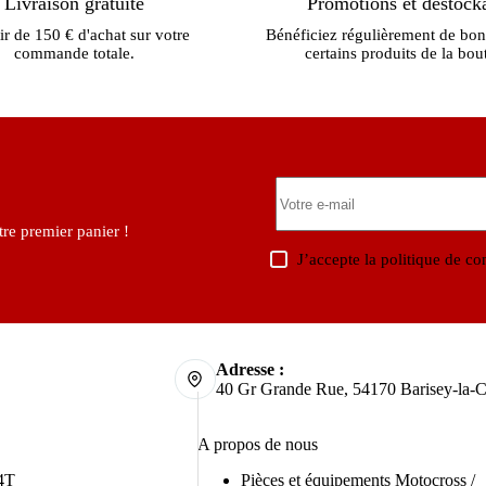
Livraison gratuite
Promotions et déstock
ir de 150 € d'achat sur votre
Bénéficiez régulièrement de bon
commande totale.
certains produits de la bou
re premier panier !
J’accepte la
politique de con
Adresse :
40 Gr Grande Rue, 54170 Barisey-la-C
A propos de nous
4T
Pièces et équipements Motocross /