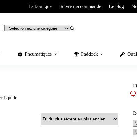
La boutique
Suivre ma commande
Le blog
No
Pneumatiques
Paddock
Outil
Fi
Pr
e liquide
R