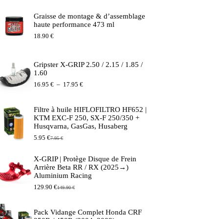
Graisse de montage & d’assemblage
haute performance 473 ml
18.90
€
Gripster X-GRIP 2.50 / 2.15 / 1.85 /
1.60
Plage
16.95
€
–
17.95
€
de
prix :
16.95 €
Filtre à huile HIFLOFILTRO HF652 |
à
KTM EXC-F 250, SX-F 250/350 +
17.95 €
Husqvarna, GasGas, Husaberg
5.95
€
7.95
€
Le
Le
prix
prix
initial
actuel
X-GRIP | Protège Disque de Frein
était :
est :
Arrière Beta RR / RX (2025→)
7.95 €.
5.95 €.
Aluminium Racing
129.90
€
149.90
€
Le
Le
prix
prix
initial
actuel
Pack Vidange Complet Honda CRF
était :
est :