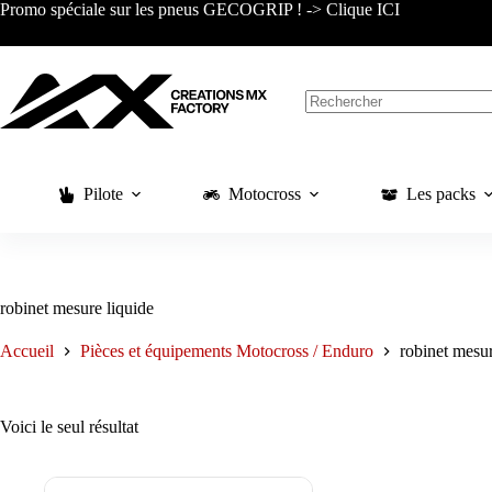
Passer
Promo spéciale sur les pneus GECOGRIP ! -> Clique ICI
au
contenu
Aucun
résultat
Pilote
Motocross
Les packs
robinet mesure liquide
Accueil
Pièces et équipements Motocross / Enduro
robinet mesur
Voici le seul résultat