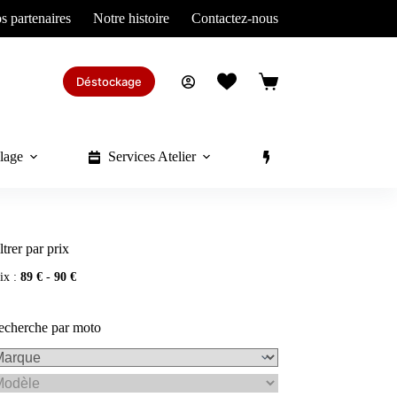
s partenaires
Notre histoire
Contactez-nous
Déstockage
Panier
d’achat
lage
Services Atelier
Divers
ltrer par prix
ix :
89 €
-
90 €
echerche par moto